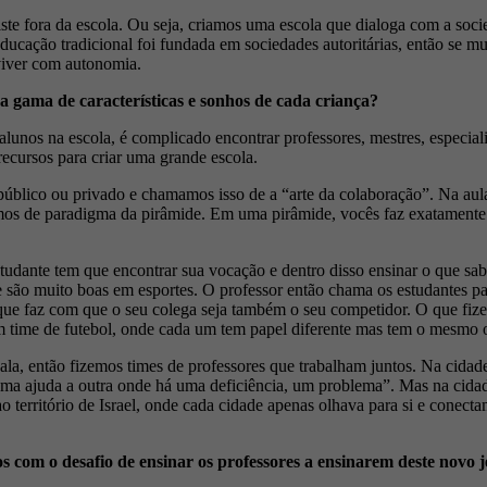
iste fora da escola. Ou seja, criamos uma escola que dialoga com a so
ção tradicional foi fundada em sociedades autoritárias, então se mudam
 viver com autonomia.
gama de características e sonhos de cada criança?
alunos na escola, é complicado encontrar professores, mestres, especial
recursos para criar uma grande escola.
blico ou privado e chamamos isso de a “arte da colaboração”. Na aula 
amos de paradigma da pirâmide. Em uma pirâmide, vocês faz exatamente 
estudante tem que encontrar sua vocação e dentro disso ensinar o que 
são muito boas em esportes. O professor então chama os estudantes para
o que faz com que o seu colega seja também o seu competidor. O que fiz
 time de futebol, onde cada um tem papel diferente mas tem o mesmo obj
sala, então fizemos times de professores que trabalham juntos. Na cida
ma ajuda a outra onde há uma deficiência, um problema”. Mas na cidade
o território de Israel, onde cada cidade apenas olhava para si e conec
 com o desafio de ensinar os professores a ensinarem deste novo