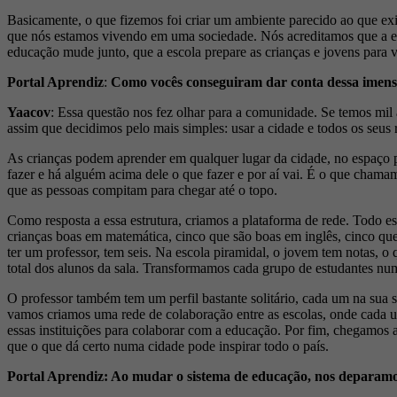
Basicamente, o que fizemos foi criar um ambiente parecido ao que ex
que nós estamos vivendo em uma sociedade. Nós acreditamos que a educa
educação mude junto, que a escola prepare as crianças e jovens para
Portal Aprendiz
:
Como vocês conseguiram dar conta dessa imensa 
Yaacov
: Essa questão nos fez olhar para a comunidade. Se temos mil 
assim que decidimos pelo mais simples: usar a cidade e todos os seus 
As crianças podem aprender em qualquer lugar da cidade, no espaço pú
fazer e há alguém acima dele o que fazer e por aí vai. É o que cham
que as pessoas compitam para chegar até o topo.
Como resposta a essa estrutura, criamos a plataforma de rede. Todo 
crianças boas em matemática, cinco que são boas em inglês, cinco que 
ter um professor, tem seis. Na escola piramidal, o jovem tem notas, 
total dos alunos da sala. Transformamos cada grupo de estudantes num
O professor também tem um perfil bastante solitário, cada um na sua 
vamos criamos uma rede de colaboração entre as escolas, onde cada u
essas instituições para colaborar com a educação. Por fim, chegamos a
que o que dá certo numa cidade pode inspirar todo o país.
Portal Aprendiz: Ao mudar o sistema de educação, nos deparamos