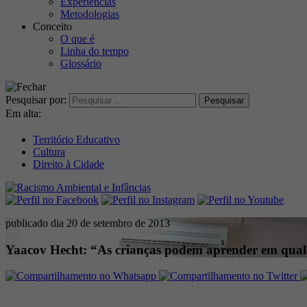
Experiências
Metodologias
Conceito
O que é
Linha do tempo
Glossário
Pesquisar por:
Em alta:
Território Educativo
Cultura
Direito à Cidade
publicado dia 20 de setembro de 2013
Yaacov Hecht: “As crianças podem aprender em qual