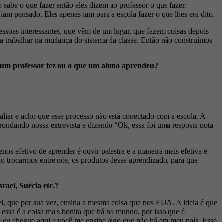
 sabe o que fazer então eles dizem ao professor o que fazer.
iam pensado. Eles apenas iam para a escola fazer o que lhes era dito.
essoas interessantes, que vêm de um lugar, que fazem coisas depois
ra trabalhar na mudança do sistema da classe. Então não construímos
e um professor fez ou o que um aluno aprendeu?
liar e acho que esse processo não está conectado com a escola. A
 rondando nossa entrevista e dizendo “Ok, essa foi uma resposta nota
nos efetivo de aprender é ouvir palestra e a maneira mais efetiva é
 trocarmos entre nós, os produtos desse aprendizado, para que
rael, Suécia etc.?
el, que por sua vez, ensina a mesma coisa que nos EUA. A ideia é que
essa é a coisa mais bonita que há no mundo, por isso que é
ue eu chegue aqui e você me ensine algo que não há em meu país. Esse