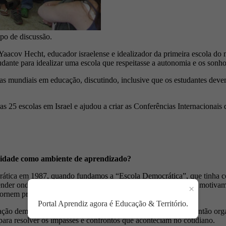
po de discussão.
Yaacov Hecht, educador israelense e idealizador da primeira escola d
dante para idealizar uma escola que respeitasse a autonomia e os sonho
cias mundiais em educação, discutindo, inclusive que os estudantes de
s 25 escolas em Israel e ajudou a criar as Conferências Internacionai
 cidade como ambiente de aprendizado?
tica em 1987, quando fundamos a “Escola Democrática”, que tinha co
er onde cada estudante é mais forte e investir nisso. Depois, motivamos
×
tornem professores e estudantes.
Portal Aprendiz agora é Educação & Território.
ão democrática refletisse o caráter de um país democrático. Então orga
 para resolver os impasses e confrontos que aconteciam no cotidiano.