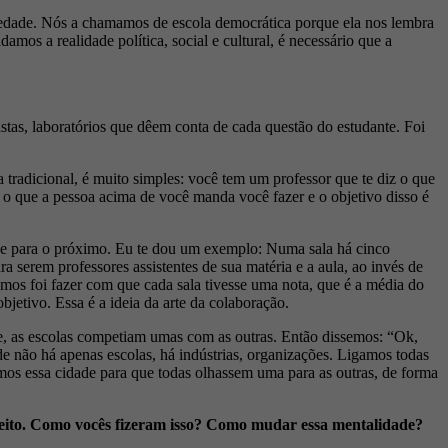
ciedade. Nós a chamamos de escola democrática porque ela nos lembra
os a realidade política, social e cultural, é necessário que a
istas, laboratórios que dêem conta de cada questão do estudante. Foi
tradicional, é muito simples: você tem um professor que te diz o que
o que a pessoa acima de você manda você fazer e o objetivo disso é
sabe para o próximo. Eu te dou um exemplo: Numa sala há cinco
 serem professores assistentes de sua matéria e a aula, ao invés de
emos foi fazer com que cada sala tivesse uma nota, que é a média do
etivo. Essa é a ideia da arte da colaboração.
de, as escolas competiam umas com as outras. Então dissemos: “Ok,
 não há apenas escolas, há indústrias, organizações. Ligamos todas
tamos essa cidade para que todas olhassem uma para as outras, de forma
 jeito. Como vocês fizeram isso? Como mudar essa mentalidade?