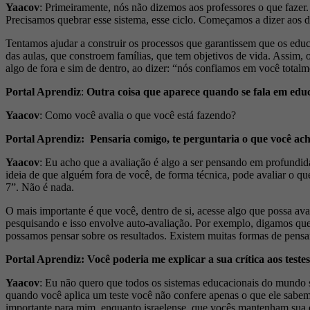
Yaacov
: Primeiramente, nós não dizemos aos professores o que fazer. 
Precisamos quebrar esse sistema, esse ciclo. Começamos a dizer aos do
Tentamos ajudar a construir os processos que garantissem que os educ
das aulas, que constroem famílias, que tem objetivos de vida. Assim,
algo de fora e sim de dentro, ao dizer: “nós confiamos em você totalm
Portal Aprendiz
:
Outra coisa que aparece quando se fala em edu
Yaacov
: Como você avalia o que você está fazendo?
Portal Aprendiz: Pensaria comigo, te perguntaria o que você ac
Yaacov
: Eu acho que a avaliação é algo a ser pensando em profundid
ideia de que alguém fora de você, de forma técnica, pode avaliar o qu
7”. Não é nada.
O mais importante é que você, dentro de si, acesse algo que possa ava
pesquisando e isso envolve auto-avaliação. Por exemplo, digamos que
possamos pensar sobre os resultados. Existem muitas formas de pensa
Portal Aprendiz: Você poderia me explicar a sua crítica aos testes
Yaacov
: Eu não quero que todos os sistemas educacionais do mundo s
quando você aplica um teste você não confere apenas o que ele sabem
importante para mim, enquanto israelense, que vocês mantenham sua c