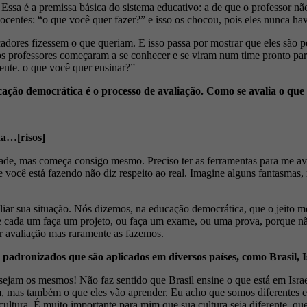
Essa é a premissa básica do sistema educativo: a de que o professor não
centes: “o que você quer fazer?” e isso os chocou, pois eles nunca hav
adores fizessem o que queriam. E isso passa por mostrar que eles são p
 os professores começaram a se conhecer e se viram num time pronto pa
ente. o que você quer ensinar?”
cação democrática é o processo de avaliação. Como se avalia o qu
ha…[risos]
ade, mas começa consigo mesmo. Preciso ter as ferramentas para me ava
e você está fazendo não diz respeito ao real. Imagine alguns fantasmas,
liar sua situação. Nós dizemos, na educação democrática, que o jeito me
 cada um faça um projeto, ou faça um exame, ou uma prova, porque não
r avaliação mas raramente as fazemos.
 padronizados que são aplicados em diversos países, como Brasil, Is
ejam os mesmos! Não faz sentido que Brasil ensine o que está em Isra
, mas também o que eles vão aprender. Eu acho que somos diferentes e 
ultura. É muito importante para mim que sua cultura seja diferente, q