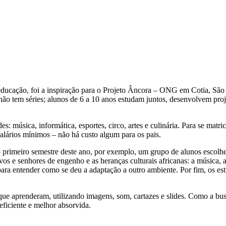
ducação, foi a inspiração para o Projeto Âncora – ONG em Cotia, São P
ão tem séries; alunos de 6 a 10 anos estudam juntos, desenvolvem proj
es: música, informática, esportes, circo, artes e culinária. Para se ma
s salários mínimos – não há custo algum para os pais.
primeiro semestre deste ano, por exemplo, um grupo de alunos escolheu
ravos e senhores de engenho e as heranças culturais africanas: a música, 
para entender como se deu a adaptação a outro ambiente. Por fim, os est
ue aprenderam, utilizando imagens, som, cartazes e slides. Como a bus
ficiente e melhor absorvida.