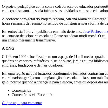
O projeto pedagógico conta com a colaboração do educador português 
começo deste ano, a escola iniciou suas atividades com sete educadore
A coordenadora-geral do Projeto Âncora, Suzana Maria de Camargo Rib
horas semanais de reunião no sentido de construir a nossa forma de t
Em entrevista à Porvir, publicada em maio deste ano,
José Pacheco me
na tentação de “clonar a escola da Ponte ou adotar modismos”. O edu
um ensino meramente transmissivo.
A ONG
Criado em 1995 e localizado em um espaço de 11 mil metros quadrados, 
quadras de esportes, refeitórios, pista de skate, jardins e uma biblio
empresas, fundações e demais doadores.
Em uma região na qual luxuosos condomínios fechados contrastam com
coordenadora-geral, com a implantação da escola inicia-se um traba
gelo, porque quando a criança ia para a escola, antes ou depois das au
Comentários
Comentários via Facebook
Clique aqui para comentar