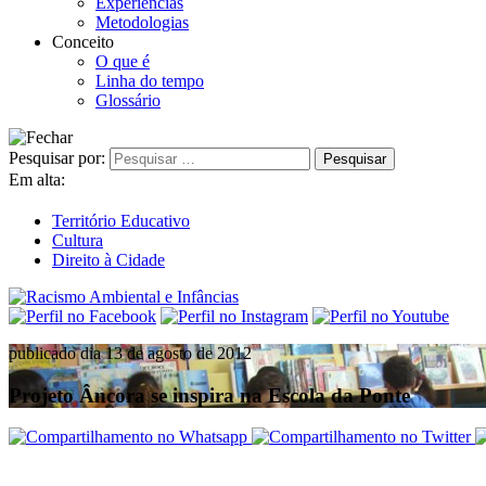
Experiências
Metodologias
Conceito
O que é
Linha do tempo
Glossário
Pesquisar por:
Em alta:
Território Educativo
Cultura
Direito à Cidade
publicado dia 13 de agosto de 2012
Projeto Âncora se inspira na Escola da Ponte