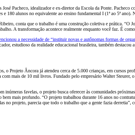
José Pacheco, idealizador e ex-diretor da Escola da Ponte. Pacheco co
s e 180 alunos no equivalente ao ensino fundamental I (1ª ao 5ª ano). Na
eiro, conta que o trabalho é uma construção coletiva e prática. “O J
rabalho. A transformação acontece realmente enquanto você faz. É como 
ncionou a necessidade de “instituir novas e autônomas formas de orga
cador, estudioso da realidade educacional brasileira, também destacou
o Projeto Âncora já atendeu cerca de 5.000 crianças, em cursos profissi
teca com mais de 10 mil livros. Fundado pelo empresário Walter Steurer, 
 inúmeras favelas, o projeto busca oferecer às comunidades próximas 
lho bem mais profundo. “O projeto trabalhou durante 16 anos no cont
las no projeto, parecia que todo o trabalho que a gente fazia derretia”, 