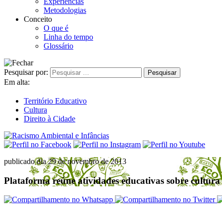
Experiências
Metodologias
Conceito
O que é
Linha do tempo
Glossário
Pesquisar por:
Em alta:
Território Educativo
Cultura
Direito à Cidade
publicado dia 29 de novembro de 2013
Plataforma reúne atividades educativas sobre cultura