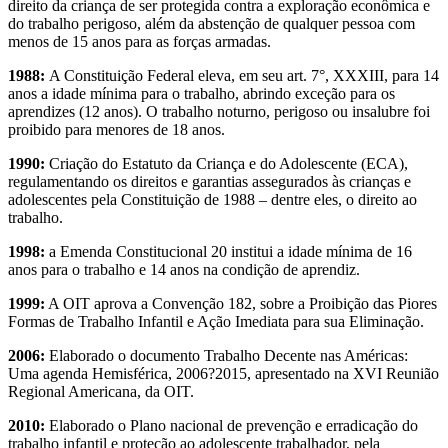
direito da criança de ser protegida contra a exploração econômica e
do trabalho perigoso, além da abstenção de qualquer pessoa com
menos de 15 anos para as forças armadas.
1988:
A Constituição Federal eleva, em seu art. 7°, XXXIII, para 14
anos a idade mínima para o trabalho, abrindo exceção para os
aprendizes (12 anos). O trabalho noturno, perigoso ou insalubre foi
proibido para menores de 18 anos.
1990:
Criação do Estatuto da Criança e do Adolescente (ECA),
regulamentando os direitos e garantias assegurados às crianças e
adolescentes pela Constituição de 1988 – dentre eles, o direito ao
trabalho.
1998:
a Emenda Constitucional 20 institui a idade mínima de 16
anos para o trabalho e 14 anos na condição de aprendiz.
1999:
A OIT aprova a Convenção 182, sobre a Proibição das Piores
Formas de Trabalho Infantil e Ação Imediata para sua Eliminação.
2006:
Elaborado o documento Trabalho Decente nas Américas:
Uma agenda Hemisférica, 2006?2015, apresentado na XVI Reunião
Regional Americana, da OIT.
2010:
Elaborado o Plano nacional de prevenção e erradicação do
trabalho infantil e proteção ao adolescente trabalhador, pela