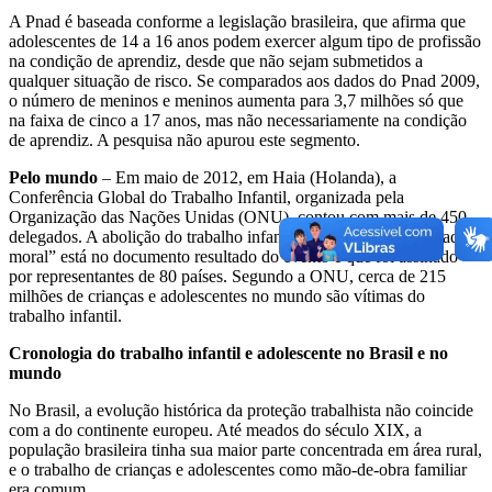
A Pnad é baseada conforme a legislação brasileira, que afirma que
adolescentes de 14 a 16 anos podem exercer algum tipo de profissão
na condição de aprendiz, desde que não sejam submetidos a
qualquer situação de risco. Se comparados aos dados do Pnad 2009,
o número de meninos e meninos aumenta para 3,7 milhões só que
na faixa de cinco a 17 anos, mas não necessariamente na condição
de aprendiz. A pesquisa não apurou este segmento.
Pelo mundo
– Em maio de 2012, em Haia (Holanda), a
Conferência Global do Trabalho Infantil, organizada pela
Organização das Nações Unidas (ONU), contou com mais de 450
delegados. A abolição do trabalho infantil como uma “necessidade
moral” está no documento resultado do evento e que foi assinado
por representantes de 80 países. Segundo a ONU, cerca de 215
milhões de crianças e adolescentes no mundo são vítimas do
trabalho infantil.
Cronologia do trabalho infantil e adolescente no Brasil e no
mundo
No Brasil, a evolução histórica da proteção trabalhista não coincide
com a do continente europeu. Até meados do século XIX, a
população brasileira tinha sua maior parte concentrada em área rural,
e o trabalho de crianças e adolescentes como mão-de-obra familiar
era comum.