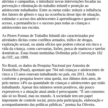
ativistas e campanhas, e introduzir novas intervenções focadas na
prevenção e eliminação do trabalho infantil e proteção ao
adolescente trabalhador. Entre as metas estão: reduzir a influência
dos fatores de gênero e raça na ocorrência desse tipo de situação,
estimular o acesso dos adolescentes à aprendizagem e garantir o
acesso, a permanência e o sucesso para todas as crianças e
adolescentes nas escolas.
As Piores Formas de Trabalho Infantil são caracterizadas por
atividades ilícitas como conflitos armados, tráfico de drogas,
exploração sexual, ou ainda ofícios que podem colocar em risco a
vida da criança, como carvoarias, lixões, pesca de mariscos e tarefas
domésticas. Estas foram instituídas Definidas pela Convenção 182
da OIT, em 1999.
No Brasil, os dados da Pesquisa Nacional por Amostra de
Domicílios (Pnad), apontam que 704 mil crianças e adolescentes de
cinco a 13 anos estavam trabalhando no país, em 2011. Ainda
conforme a pesquisa houve uma queda, nos últimos dois anos, de
pelo menos 14% na quantidade de crianças e adolescentes que estão
trabalhando. Apesar dos números serem positivos, são pouco
expressivos e a situação atual ainda é preocupante. “É um consenso
não só no Brasil, mas no mundo. A sociedade tem um papel
importante de controle social, preza pela participação, elaboração e
acompanhamento das políticas públicas,” pontua Isa Oliveira.