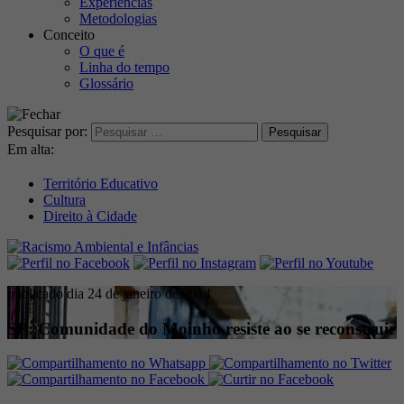
Experiências
Metodologias
Conceito
O que é
Linha do tempo
Glossário
Pesquisar por:
Em alta:
Território Educativo
Cultura
Direito à Cidade
publicado dia 24 de janeiro de 2014
SP: Comunidade do Moinho resiste ao se reconstruir