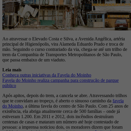
Ao atravessar o Elevado Costa e Silva, a Avenida Angélica, artéria
principal de Higienópolis, vira Alameda Eduardo Prado e troca de
mão. Seguindo o curso contrariado da via, chega-se até um trilho de
trem da Companhia de Transportes Metropolitanos de São Paulo,
que passa embaixo de um viaduto.
Leia mais
Conheça outras iniciativas da Favela do Moinho
Favela do Moinho realiza campanha para construção de parque
público
Após apitos, depois do trem, a cancela se abre. Atravessando trilhos
que te convidam ao tropeço, é aberto o sinuoso caminho da
favela
do Moinho
, a última favela do centro de São Paulo. Com 25 anos de
existência, ela abriga atualmente cerca de 500 famílias – onde já
estiveram 1.200. Em 2011 e 2012, dois incêndios destruíram
centenas de casas e mataram um número até hoje contestado de
pessoas: a imprensa noticiou dois, os moradores dizem que foram