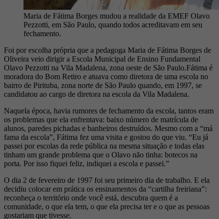
Maria de Fátima Borges mudou a realidade da EMEF Olavo
Pezzotti, em São Paulo, quando todos acreditavam em seu
fechamento.
Foi por escolha própria que a pedagoga Maria de Fátima Borges de
Oliveira veio dirigir a Escola Municipal de Ensino Fundamental
Olavo Pezzotti na Vila Madalena, zona oeste de São Paulo.Fátima é
moradora do Bom Retiro e atuava como diretora de uma escola no
bairro de Pirituba, zona norte de São Paulo quando, em 1997, se
candidatou ao cargo de diretora na escola da Vila Madalena.
Naquela época, havia rumores de fechamento da escola, tantos eram
os problemas que ela enfrentava: baixo número de matrícula de
alunos, paredes pichadas e banheiros destruídos. Mesmo com a “má
fama da escola”, Fátima fez uma visita e gostou do que viu. “Eu já
passei por escolas da rede pública na mesma situação e todas elas
tinham um grande problema que o Olavo não tinha: botecos na
porta. Por isso fiquei feliz, indiquei a escola e passei.”
O dia 2 de fevereiro de 1997 foi seu primeiro dia de trabalho. E ela
decidiu colocar em prática os ensinamentos da “cartilha freiriana”:
reconheça o território onde você está, descubra quem é a
comunidade, o que ela tem, o que ela precisa ter e o que as pessoas
gostariam que tivesse.