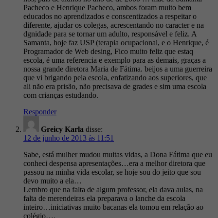
Pacheco e Henrique Pacheco, ambos foram muito bem
educados no aprendizados e conscentizados a respeitar o
diferente, ajudar os colegas, acrescentando no caracter e na
dgnidade para se tornar um adulto, responsável e feliz. A
Samanta, hoje faz USP (terapia ocupacional, e o Henrique, é
Programador de Web desing, Fico muito feliz que estaq
escola, é uma referencia e exemplo para as demais, graças a
nossa grande diretora Maria de Fátima. beijos a uma guerreira
que vi brigando pela escola, enfatizando aos superiores, que
ali não era prisão, não precisava de grades e sim uma escola
com crianças estudando.
Responder
Greicy Karla
disse:
12 de junho de 2013 às 11:51
Sabe, está mulher mudou muitas vidas, a Dona Fátima que eu
conheci despensa apresentações…era a melhor diretora que
passou na minha vida escolar, se hoje sou do jeito que sou
devo muito a ela…
Lembro que na falta de algum professor, ela dava aulas, na
falta de merendeiras ela preparava o lanche da escola
inteiro…iniciativas muito bacanas ela tomou em relação ao
colégio….