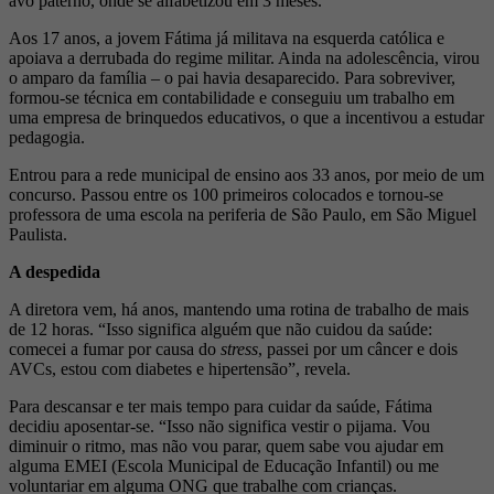
avô paterno, onde se alfabetizou em 3 meses.
Aos 17 anos, a jovem Fátima já militava na esquerda católica e
apoiava a derrubada do regime militar. Ainda na adolescência, virou
o amparo da família – o pai havia desaparecido. Para sobreviver,
formou-se técnica em contabilidade e conseguiu um trabalho em
uma empresa de brinquedos educativos, o que a incentivou a estudar
pedagogia.
Entrou para a rede municipal de ensino aos 33 anos, por meio de um
concurso. Passou entre os 100 primeiros colocados e tornou-se
professora de uma escola na periferia de São Paulo, em São Miguel
Paulista.
A despedida
A diretora vem, há anos, mantendo uma rotina de trabalho de mais
de 12 horas. “Isso significa alguém que não cuidou da saúde:
comecei a fumar por causa do
stress
, passei por um câncer e dois
AVCs, estou com diabetes e hipertensão”, revela.
Para descansar e ter mais tempo para cuidar da saúde, Fátima
decidiu aposentar-se. “Isso não significa vestir o pijama. Vou
diminuir o ritmo, mas não vou parar, quem sabe vou ajudar em
alguma EMEI (Escola Municipal de Educação Infantil) ou me
voluntariar em alguma ONG que trabalhe com crianças.