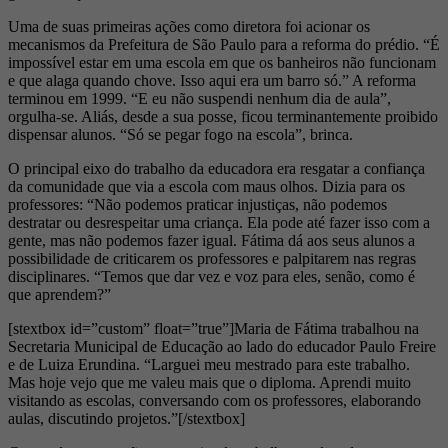
Uma de suas primeiras ações como diretora foi acionar os
mecanismos da Prefeitura de São Paulo para a reforma do prédio. “É
impossível estar em uma escola em que os banheiros não funcionam
e que alaga quando chove. Isso aqui era um barro só.” A reforma
terminou em 1999. “E eu não suspendi nenhum dia de aula”,
orgulha-se. Aliás, desde a sua posse, ficou terminantemente proibido
dispensar alunos. “Só se pegar fogo na escola”, brinca.
O principal eixo do trabalho da educadora era resgatar a confiança
da comunidade que via a escola com maus olhos. Dizia para os
professores: “Não podemos praticar injustiças, não podemos
destratar ou desrespeitar uma criança. Ela pode até fazer isso com a
gente, mas não podemos fazer igual. Fátima dá aos seus alunos a
possibilidade de criticarem os professores e palpitarem nas regras
disciplinares. “Temos que dar vez e voz para eles, senão, como é
que aprendem?”
[stextbox id=”custom” float=”true”]Maria de Fátima trabalhou na
Secretaria Municipal de Educação ao lado do educador Paulo Freire
e de Luiza Erundina. “Larguei meu mestrado para este trabalho.
Mas hoje vejo que me valeu mais que o diploma. Aprendi muito
visitando as escolas, conversando com os professores, elaborando
aulas, discutindo projetos.”[/stextbox]