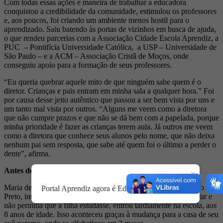
Com todas essas ações e maneira de trabalhar a educadora
conquistou a credibilidade da comunidade, estimulou os professores
e, aos poucos, foi criando um ambiente menos hostil para o
aprendizado. Saiu batendo às portas de vizinhos em busca de ajuda,
o que rendeu parcerias com a Associação Cidade Escola Aprendiz, a
PUC – Pontifícia Universidade Católica, a USP – Universidade de
São Paulo – e a ACM – Associação Cristã de Moços, onde
conseguiu apoio para a formação de seus professores.
“Eu queria quebrar aquele mito de que ninguém sabe quem é o
diretor. Crianças e pais entram em minha sala a qualquer hora.” Foi
por causa desse jeito autêntico que passou a ser bem vista por uns e
um tanto mal vista por outros. “Alguns me veem como a diretora
que não cumpre prazos e que não se dá bem com a papelada, porque
minha prioridade é fazer as crianças terem aula. Já outros me veem
como a diretora que conhece seus alunos pelo nome, que não deixa
nenhum pai sem resposta, que sabe até quem foi o último a perder o
dente”, afirma.
Antes de ser educadora
×
Maria de Fátima é a filha mais velha de uma família de Ribeirão
Portal Aprendiz agora é Educação & Território.
Preto, interior de São Paulo. Por causa de seu pai, que era militar e
não permitia que a filha estudasse, entrou tardiamente na escola, aos
8 anos de idade. Isso aconteceu graças à mudança para a casa de seu