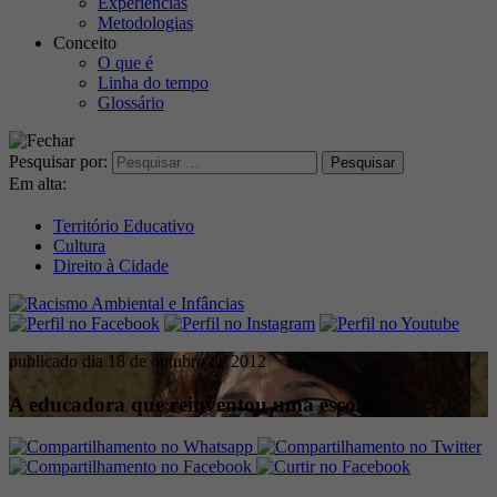
Experiências
Metodologias
Conceito
O que é
Linha do tempo
Glossário
Pesquisar por:
Em alta:
Território Educativo
Cultura
Direito à Cidade
publicado dia 18 de outubro de 2012
A educadora que reinventou uma escola