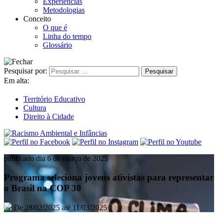
Experiências
Metodologias
Conceito
O que é
Linha do tempo
Glossário
Pesquisar por:
Em alta:
Território Educativo
Cultura
Direito à Cidade
publicado dia 6 de março de 2025
Programa seleciona jovens ativistas para representar
o Brasil na COP 30
De 28/02/2025 até 11/03/2025