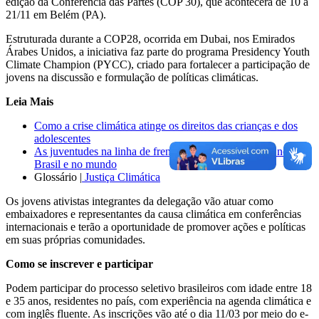
edição da Conferência das Partes (COP 30), que acontecerá de 10 a
21/11 em Belém (PA).
Estruturada durante a COP28, ocorrida em Dubai, nos Emirados
Árabes Unidos, a iniciativa faz parte do programa Presidency Youth
Climate Champion (PYCC), criado para fortalecer a participação de
jovens na discussão e formulação de políticas climáticas.
Leia Mais
Como a crise climática atinge os direitos das crianças e dos
adolescentes
As juventudes na linha de frente pela justiça climática no
Brasil e no mundo
Glossário |
Justiça Climática
Os jovens ativistas integrantes da delegação vão atuar como
embaixadores e representantes da causa climática em conferências
internacionais e terão a oportunidade de promover ações e políticas
em suas próprias comunidades.
Como se inscrever e participar
Podem participar do processo seletivo brasileiros com idade entre 18
e 35 anos, residentes no país, com experiência na agenda climática e
com inglês fluente. As inscrições vão até o dia 11/03 por meio do e-