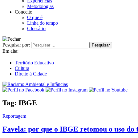
Experiências
Metodologias
Conceito
O que é
Linha do tempo
Glossário
Pesquisar por:
Em alta:
Território Educativo
Cultura
Direito à Cidade
Tag:
IBGE
Reportagem
Favela: por que o IBGE retomou o uso do