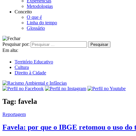
Experiências
Metodologias
Conceito
O que é
Linha do tempo
Glossário
Pesquisar por:
Em alta:
Território Educativo
Cultura
Direito à Cidade
Tag:
favela
Reportagem
Favela: por que o IBGE retomou o uso do