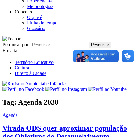
Experiências
Metodologias
Conceito
O que é
Linha do tempo
Glossário
Pesquisar por:
Em alta:
Território Educativo
Cultura
Direito à Cidade
Tag:
Agenda 2030
Agenda
Virada ODS quer aproximar população
dos Objetivos de Desenvolvimento