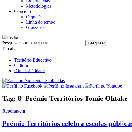
Experiências
Metodologias
Conceito
O que é
Linha do tempo
Glossário
Pesquisar por:
Em alta:
Território Educativo
Cultura
Direito à Cidade
Tag:
8º Prêmio Territórios Tomie Ohtake
Reportagem
Prêmio Territórios celebra escolas públic