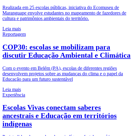
Realizada em 25 escolas públicas, iniciativa do Ecomuseu de
Maranguape envolve estudantes no mapeamento de fazedores de
cultura e patrimônios ambientais do território.
Leia mais
Reportagem
COP30: escolas se mobilizam para
discutir Educação Ambiental e Climática
Com o evento em Belém (PA), escolas de diferentes regiões
desenvolvem projetos sobre as mudanças do clima e o papel da
Educação para um futuro sustentável
Leia mais
Experiência
Escolas Vivas conectam saberes
ancestrais e Educação em territórios
indígenas