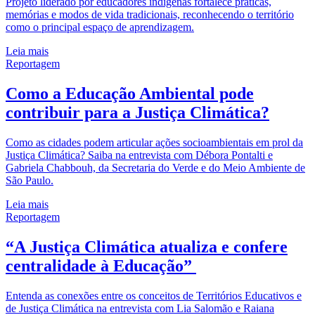
Projeto liderado por educadores indígenas fortalece práticas,
memórias e modos de vida tradicionais, reconhecendo o território
como o principal espaço de aprendizagem.
Leia mais
Reportagem
Como a Educação Ambiental pode
contribuir para a Justiça Climática?
Como as cidades podem articular ações socioambientais em prol da
Justiça Climática? Saiba na entrevista com Débora Pontalti e
Gabriela Chabbouh, da Secretaria do Verde e do Meio Ambiente de
São Paulo.
Leia mais
Reportagem
“A Justiça Climática atualiza e confere
centralidade à Educação”
Entenda as conexões entre os conceitos de Territórios Educativos e
de Justiça Climática na entrevista com Lia Salomão e Raiana