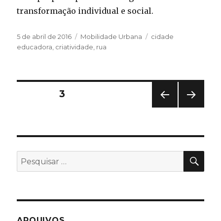
transformação individual e social.
Publicado
Categorias
Tags
5 de abril de 2016
Mobilidade Urbana
cidade
em
educadora
,
criatividade
,
rua
Paginação
PÁGINA
3
PÁGI
PRÓ
de
NA
XIMA
ANT
PÁGI
posts
ERIO
NA
R
PES
Pesquisar
por:
ARQUIVOS