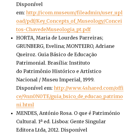
Disponível
em:
http://icom.museum/fileadmin/user_upl
oad/pdf/Key_Concepts_of_Museology/Concei
tos-ChavedeMuseologia_pt.pdf
HORTA, Maria de Lourdes Parreiras;
GRUNBERG, Evelina; MONTEIRO, Adriane
Queiroz. Guia Básico de Educação
Patrimonial. Brasília: Instituto
do Patrimônio Histórico e Artístico
Nacional / Museu Imperial, 1999.
Disponível em:
http://www.4shared.com/offi
ce/9nn0N0TE/guia_bsico_de_educao_patrimo
ni.html
MENDES, António Rosa. O que é Património
Cultural. 1ª ed. Lisboa: Gente Singular
Editora Ltda, 2012. Disponível