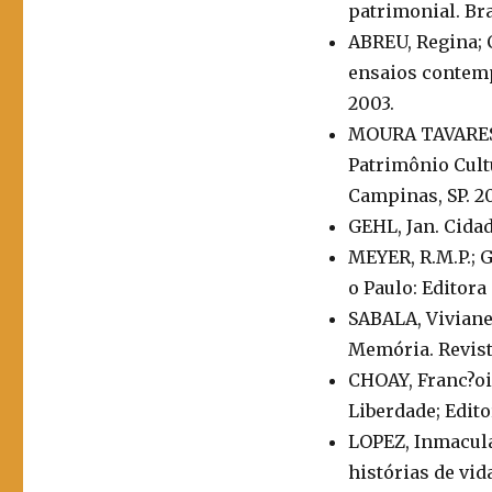
patrimonial. Bra
ABREU, Regina;
ensaios contemp
2003.
MOURA TAVARES, 
Patrimônio Cultu
Campinas, SP. 2
GEHL, Jan. Cidad
MEYER, R.M.P.; G
o Paulo: Editora
SABALA, Viviane
Memória. Revist
CHOAY, Franc?ois
Liberdade; Edito
LOPEZ, Inmacula
histórias de vid