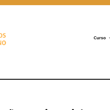
 Território Urbano
Curso