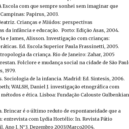
A Escola com que sempre sonhei sem imaginar que
 Campinas: Papirus, 2003.
eatriz. Crianças e Miúdos: perspectivas
s da infância e educação. Porto: Edição Asas, 2004.
a e James, Alisson. Investigação com crianças:
ráticas. Ed. Escola Superior Paula Frassinetti, 2005.
tropologia da criança. Rio de Janeiro: Zahar, 2005
estan. Folclore e mudança social na cidade de São Paul
s, 1979.
 Sociologia de la infancia. Madrid: Ed. Sintesis, 2006.
beth; WALSH, Daniel J. investigação etnográfica com
, métodos e ética. Lisboa: Fundação Calouste Gulbenkian
. Brincar é o último reduto de espontaneidade que a
entrevista com Lydia Hortélio: In. Revista Pátio
il. Ano I. N°3. Dezembro 2003/Março2004.