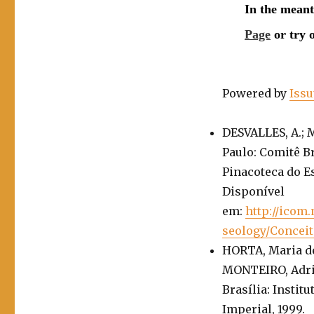
Powered by
Iss
DESVALLES, A.; 
Paulo: Comitê B
Pinacoteca do Es
Disponível
em:
http://icom
seology/Concei
HORTA, Maria de
MONTEIRO, Adria
Brasília: Instit
Imperial, 1999.