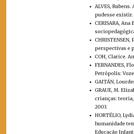
ALVES, Rubens. 
pudesse existir.
CERISARA, Ana B
sociopedagógica
CHRISTENSEN, Pi
perspectivas e p
COH, Clarice. An
FERNANDES, Flor
Petrópolis: Voze
GAITÁN, Lourdes.
GRAUE, M. Eliza
crianças: teoria
2003.
HORTÉLIO, Lydia
humanidade tem: 
Educação Infant