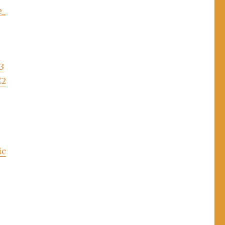
e_
3
C2
ic