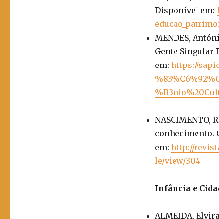
Disponível em:
educao_patrimo
MENDES, António 
Gente Singular E
em:
https://sap
%83%C6%92%C
%B3nio%20Cultu
NASCIMENTO, Ro
conhecimento. C
em:
http://revi
le/view/304
Infância e Cida
ALMEIDA, Elvira.