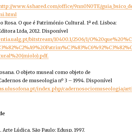
http://www.4shared.com/office/9nn0N0TE/guia_bsico_d
ni.html
Rosa. O que é Património Cultural. 1ª ed. Lisboa:
ditora Ltda, 2012. Disponível
ientia.ualg.pt/bitstream/10400.1/2506/1/O%20que%20%C
3%82%C2%A9%20Patrim%C3%83%C6%92%C3%82%
ral%20(miolo).pdf.
sana. O objeto museal como objeto de
adernos de museologia nº 3 – 1994. Disponível
stas.ulusofona.pt/index.php/cadernosociomuseologia/art
de
 Arte Lúdica. São Paulo: Edusp, 1997.