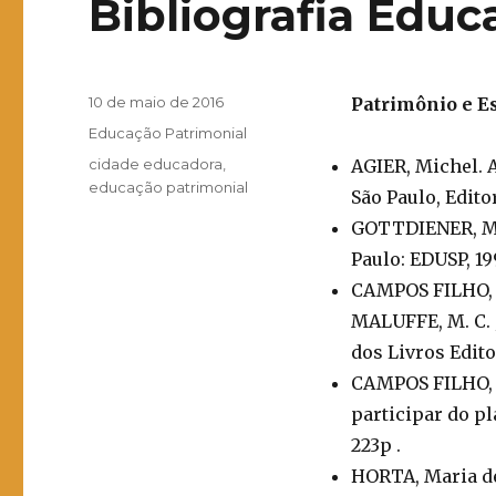
Bibliografia Educ
Publicado
10 de maio de 2016
Patrimônio e E
em
Categorias
Educação Patrimonial
Tags
cidade educadora
,
AGIER, Michel. 
educação patrimonial
São Paulo, Edito
GOTTDIENER, Mar
Paulo: EDUSP, 19
CAMPOS FILHO, C
MALUFFE, M. C. ; 
dos Livros Editora
CAMPOS FILHO, C
participar do pl
223p .
HORTA, Maria de