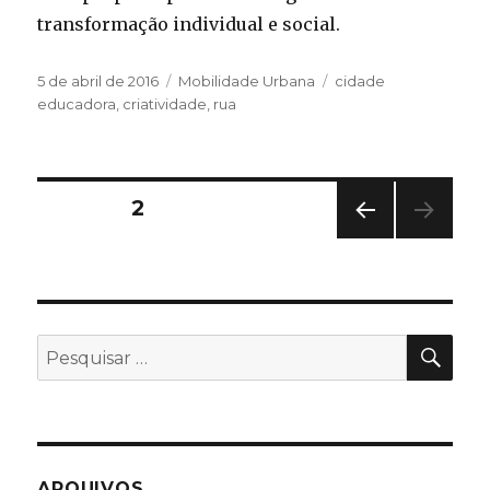
transformação individual e social.
Publicado
Categorias
Tags
5 de abril de 2016
Mobilidade Urbana
cidade
em
educadora
,
criatividade
,
rua
Paginação
PÁGINA
2
PÁGI
de
NA
ANT
posts
ERIO
R
PES
Pesquisar
por:
ARQUIVOS