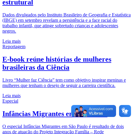
estrutural
Dados divulgados pelo Instituto Brasileiro de Geografia e Estatística
(IBGE) em setembro revelam a persistência e a face racial do
trabalho infantil, que atinge sobretudo crianças e adolescentes
negros.
Leia mais
Reportagem
E-book reúne histórias de mulheres
brasileiras da Ciência
Livro “Mulher faz Ciência” tem como objetivo inspirar meninas e
mulheres que tenham o desejo de seguir a carreira científica.
Leia mais
Especial
Infâncias Migrantes em São Paulo
O especial Infâncias Migrantes em São Paulo é resultado de dois
anos de atuação do Projeto Integração Família – Rede