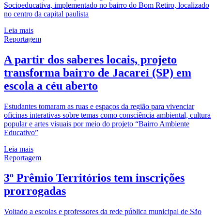
Socioeducativa, implementado no bairro do Bom Retiro, localizado
no centro da capital paulista
Leia mais
Reportagem
A partir dos saberes locais, projeto
transforma bairro de Jacareí (SP) em
escola a céu aberto
Estudantes tomaram as ruas e espaços da região para vivenciar
oficinas interativas sobre temas como consciência ambiental, cultura
popular e artes visuais por meio do projeto “Bairro Ambiente
Educativo”
Leia mais
Reportagem
3º Prêmio Territórios tem inscrições
prorrogadas
Voltado a escolas e professores da rede pública municipal de São