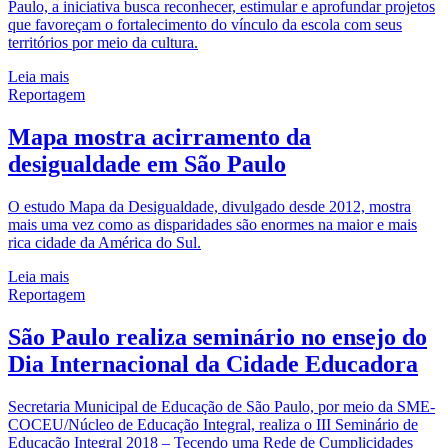
Paulo, a iniciativa busca reconhecer, estimular e aprofundar projetos
que favoreçam o fortalecimento do vínculo da escola com seus
territórios por meio da cultura.
Leia mais
Reportagem
Mapa mostra acirramento da
desigualdade em São Paulo
O estudo Mapa da Desigualdade, divulgado desde 2012, mostra
mais uma vez como as disparidades são enormes na maior e mais
rica cidade da América do Sul.
Leia mais
Reportagem
São Paulo realiza seminário no ensejo do
Dia Internacional da Cidade Educadora
Secretaria Municipal de Educação de São Paulo, por meio da SME-
COCEU/Núcleo de Educação Integral, realiza o III Seminário de
Educação Integral 2018 – Tecendo uma Rede de Cumplicidades