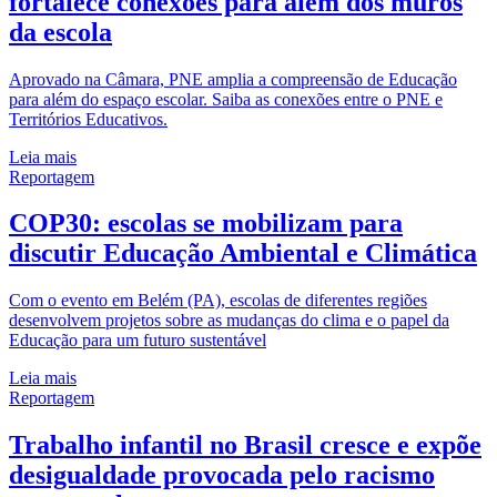
fortalece conexões para além dos muros
da escola
Aprovado na Câmara, PNE amplia a compreensão de Educação
para além do espaço escolar. Saiba as conexões entre o PNE e
Territórios Educativos.
Leia mais
Reportagem
COP30: escolas se mobilizam para
discutir Educação Ambiental e Climática
Com o evento em Belém (PA), escolas de diferentes regiões
desenvolvem projetos sobre as mudanças do clima e o papel da
Educação para um futuro sustentável
Leia mais
Reportagem
Trabalho infantil no Brasil cresce e expõe
desigualdade provocada pelo racismo