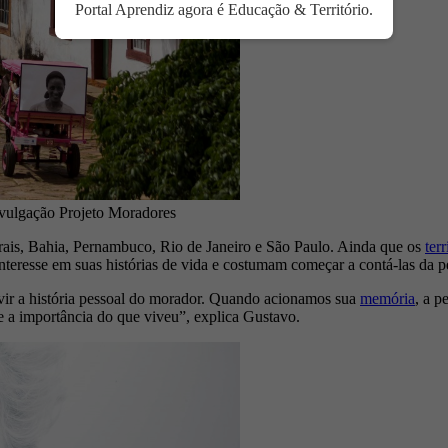
Portal Aprendiz agora é Educação & Território.
ivulgação Projeto Moradores
rais, Bahia, Pernambuco, Rio de Janeiro e São Paulo. Ainda que os
terr
nteresse em suas histórias de vida e costumam começar a contá-las da p
ir a história pessoal do morador. Quando acionamos sua
memória
, a p
e a importância do que viveu”, explica Gustavo.