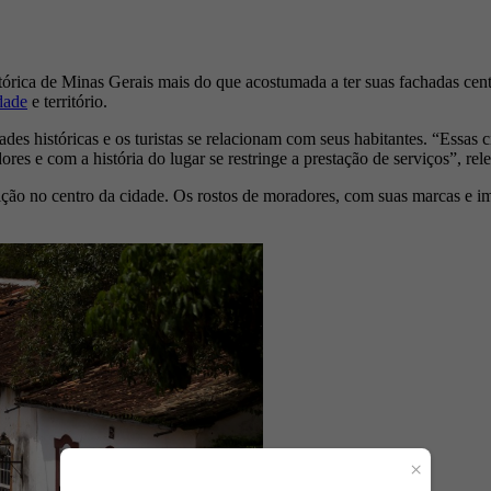
tórica de Minas Gerais mais do que acostumada a ter suas fachadas cent
dade
e território.
dades históricas e os turistas se relacionam com seus habitantes. “Essa
 e com a história do lugar se restringe a prestação de serviços”, rele
ição no centro da cidade. Os rostos de moradores, com suas marcas e 
×