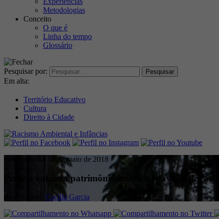
Experiências
Metodologias
Conceito
O que é
Linha do tempo
Glossário
Pesquisar por:
Em alta:
Território Educativo
Cultura
Direito à Cidade
publicado dia 15 de maio de 2018
Projeto valoriza patrimônio imaterial das cidades ao 
Reportagem:
Cecília Garcia