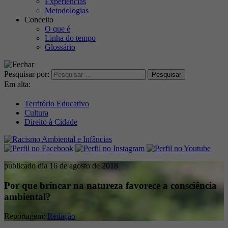
Experiências
Metodologias
Conceito
O que é
Linha do tempo
Glossário
Pesquisar por:
Em alta:
Território Educativo
Cultura
Direito à Cidade
publicado dia 16 de agosto de 2018
Por que brincar na natureza favorece a consciência
ambiental?
Reportagem:
Redação