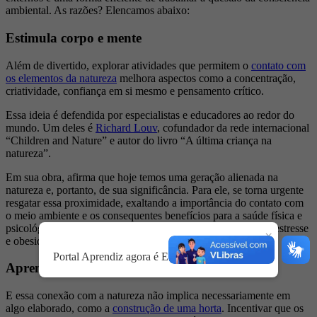
ambiental. As razões? Elencamos abaixo:
Estimula corpo e mente
Além de divertido, explorar atividades que permitem o
contato com
os elementos da natureza
melhora aspectos como a concentração,
criatividade, confiança em si mesmo e pensamento crítico.
Essa ideia é defendida por especialistas e educadores ao redor do
mundo. Um deles é
Richard Louv
, cofundador da rede internacional
“Children and Nature” e autor do livro “A última criança na
natureza”.
Em sua obra, afirma que hoje temos uma geração alienada na
natureza e, portanto, de sua significância. Para ele, se torna urgente
resgatar essa proximidade, exaltando a importância do contato com
o meio ambiente e os consequentes benefícios para a saúde física e
psicológica das crianças, entre eles, a redução da ansiedade, estresse
×
e obesidade.
Portal Aprendiz agora é Educação & Território.
Aprendizagem mais significativa
E essa conexão com a natureza não implica necessariamente em
algo elaborado, como a
construção de uma horta
. Incentivar que os